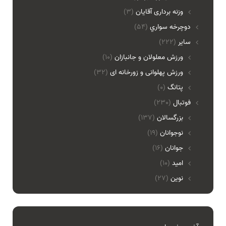
وزنه برداری آقایان
(3)
دوچرخه سواري
(54)
ساير
(222)
ورزش معلولان و جانبازان
(10)
ورزش پهلوانی و زورخانه ای
(32)
پتانگ
(0)
فوتبال
(230)
بزرگسالان
(137)
نوجوانان
(19)
جوانان
(16)
امید
(10)
نوین
(27)